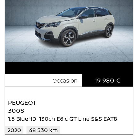
19 980 €
Occasion
PEUGEOT
3008
1.5 BlueHDi 130ch E6.c GT Line S&S EAT8
2020
48 530 km