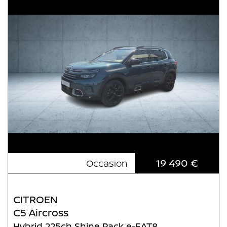
19 490 €
Occasion
CITROEN
C5 Aircross
Hybrid 225ch Shine Pack e-EAT8