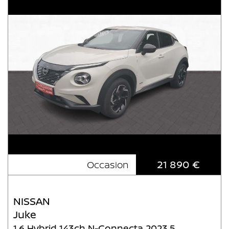
21 890 €
Occasion
NISSAN
Juke
1.6 Hybrid 143ch N-Connecta 2023.5