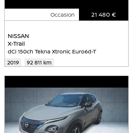
21 480 €
Occasion
NISSAN
X-Trail
dCi 150ch Tekna Xtronic Euro6d-T
2019
92 811 km